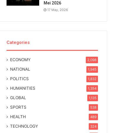
Mei 2026
17 May, 2026
Categories
ECONOMY
2,098
NATIONAL
1,945
POLITICS
1,832
HUMANITIES
1,354
GLOBAL
1,135
SPORTS
538
HEALTH
489
TECHNOLOGY
324