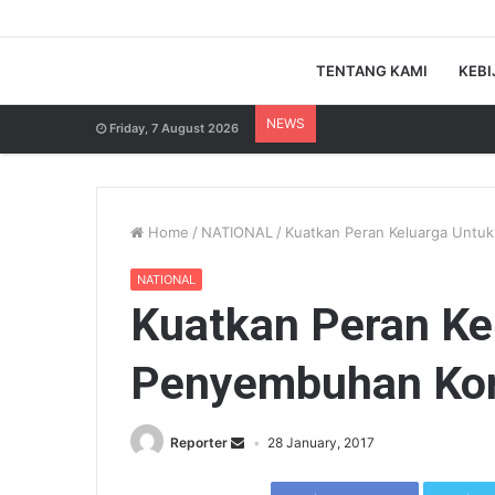
TENTANG KAMI
KEBI
NEWS
Friday, 7 August 2026
Home
/
NATIONAL
/
Kuatkan Peran Keluarga Untu
NATIONAL
Kuatkan Peran Ke
Penyembuhan Kor
Reporter
28 January, 2017