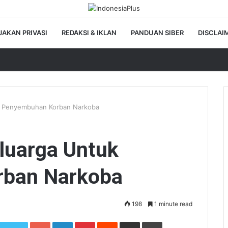
JAKAN PRIVASI
REDAKSI & IKLAN
PANDUAN SIBER
DISCLAI
k Penyembuhan Korban Narkoba
luarga Untuk
ban Narkoba
198
1 minute read
Google+
LinkedIn
Pinterest
Reddit
Share via Email
Print