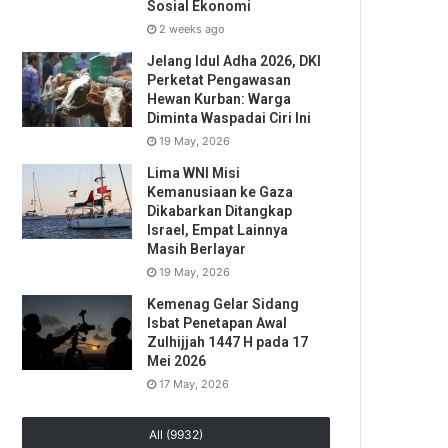
Sosial Ekonomi
2 weeks ago
Jelang Idul Adha 2026, DKI
Perketat Pengawasan
Hewan Kurban: Warga
Diminta Waspadai Ciri Ini
19 May, 2026
Lima WNI Misi
Kemanusiaan ke Gaza
Dikabarkan Ditangkap
Israel, Empat Lainnya
Masih Berlayar
19 May, 2026
Kemenag Gelar Sidang
Isbat Penetapan Awal
Zulhijjah 1447 H pada 17
Mei 2026
17 May, 2026
All (9932)