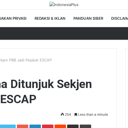
JAKAN PRIVASI
REDAKSI & IKLAN
PANDUAN SIBER
DISCLAI
ekjen PBB Jadi Pejabat ESCAP
a Ditunjuk Sekjen
t ESCAP
254
Less than a minute
Google+
LinkedIn
Pinterest
Reddit
Share via Email
Print