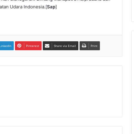
atan Udara Indonesia.[
Sap
]
LinkedIn
Pinterest
Share via Email
Print