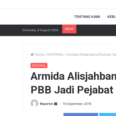
TENTANG KAMI
KEBI
NEWS
Sunday, 9 August 2026
Home
/
NATIONAL
/
Armida Alisjahbana Ditunjuk S
NATIONAL
Armida Alisjahban
PBB Jadi Pejaba
Reporter
16 September, 2018