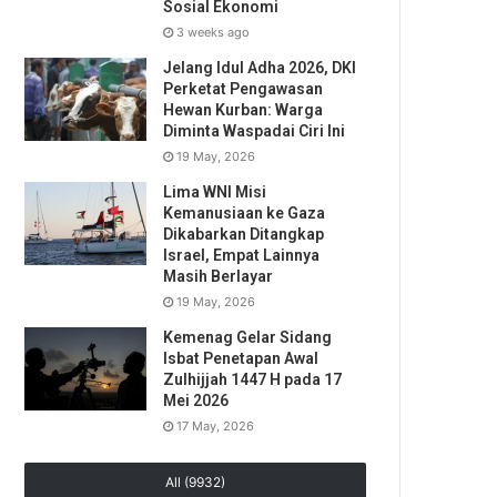
Sosial Ekonomi
3 weeks ago
Jelang Idul Adha 2026, DKI
Perketat Pengawasan
Hewan Kurban: Warga
Diminta Waspadai Ciri Ini
19 May, 2026
Lima WNI Misi
Kemanusiaan ke Gaza
Dikabarkan Ditangkap
Israel, Empat Lainnya
Masih Berlayar
19 May, 2026
Kemenag Gelar Sidang
Isbat Penetapan Awal
Zulhijjah 1447 H pada 17
Mei 2026
17 May, 2026
All (9932)