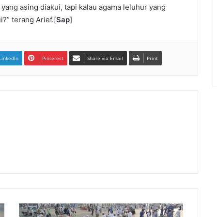
i yang asing diakui, tapi kalau agama leluhur yang
?” terang Arief.[
Sap
]
LinkedIn
Pinterest
Share via Email
Print