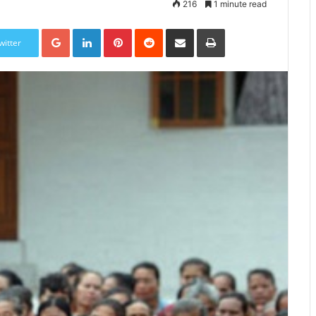
216
1 minute read
Google+
LinkedIn
Pinterest
Reddit
Share via Email
Print
witter