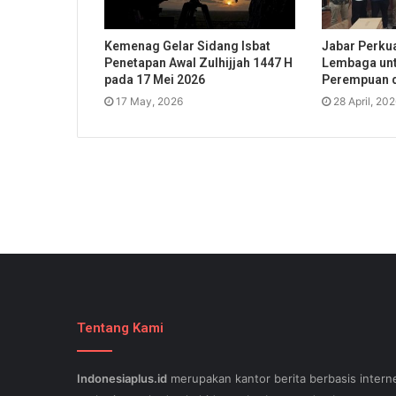
Kemenag Gelar Sidang Isbat
Jabar Perkua
Penetapan Awal Zulhijjah 1447 H
Lembaga unt
pada 17 Mei 2026
Perempuan 
17 May, 2026
28 April, 20
Tentang Kami
Indonesiaplus.id
merupakan kantor berita berbasis interne