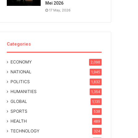
Mei 2026
17 May, 2026
Categories
ECONOMY
2,098
NATIONAL
1,945
POLITICS
1,832
HUMANITIES
1,354
GLOBAL
1,135
SPORTS
538
HEALTH
489
TECHNOLOGY
324