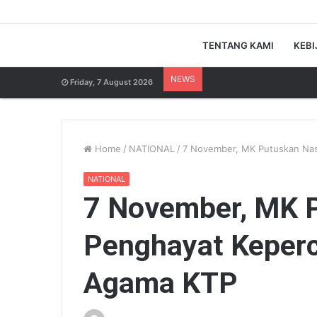
TENTANG KAMI
KEBI
NEWS
Friday, 7 August 2026
Home
/
NATIONAL
/
7 November, MK Putuskan Nas
NATIONAL
7 November, MK 
Penghayat Keperc
Agama KTP