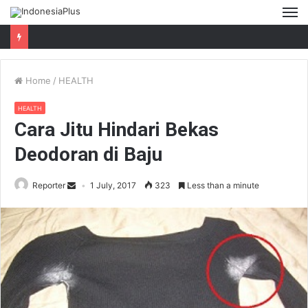
M
Home
/
HEALTH
HEALTH
Cara Jitu Hindari Bekas
Deodoran di Baju
Reporter
1 July, 2017
323
Less than a minute