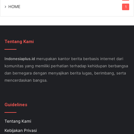
HOME
1
Tentang Kami
Indonesiaplus.id
merupakan kantor berita berbasis internet dari
komunitas yang memiliki perhatian terhadap kehidupan berbangsa
dan bernegara dengan menyajikan berita lugas, berimbang, serta
mencerdaskan bangsa.
SEO lessons in Austin and its particular outlying regions can help
your small business stand out exam gst from the opposition and
Guidelines
ensure being successful now for years to come. This implies a
sophisticated using SEO, or possibly search engine optimization.
Tentang Kami
Since the artwork of WEBSITE SEO is always adjusting, it's difficult
Kebijakan Privasi
to know what your internet-site needs aid exam 500-551 and who