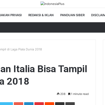
JAKAN PRIVASI
REDAKSI & IKLAN
PANDUAN SIBER
DISCLAI
mpil di Laga Piala Dunia 2018
n Italia Bisa Tampil
ia 2018
208
1 minute read
Google+
LinkedIn
Pinterest
Reddit
Share via Email
Print