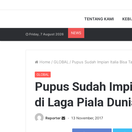
TENTANG KAMI
KEBI
NEWS
Friday, 7 August 2026
Home
/
GLOBAL
/
Pupus Sudah Impian Italia Bisa Ta
GLOBAL
Pupus Sudah Impia
di Laga Piala Dun
Reporter
13 November, 2017