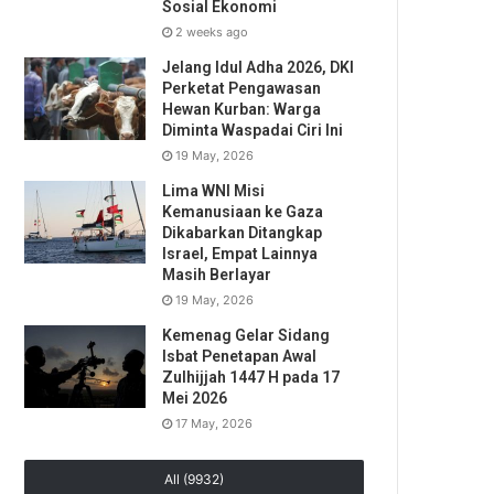
Sosial Ekonomi
2 weeks ago
Jelang Idul Adha 2026, DKI
Perketat Pengawasan
Hewan Kurban: Warga
Diminta Waspadai Ciri Ini
19 May, 2026
Lima WNI Misi
Kemanusiaan ke Gaza
Dikabarkan Ditangkap
Israel, Empat Lainnya
Masih Berlayar
19 May, 2026
Kemenag Gelar Sidang
Isbat Penetapan Awal
Zulhijjah 1447 H pada 17
Mei 2026
17 May, 2026
All (9932)