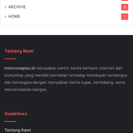
ARCHIVE
6
HOME
1
Tentang Kami
Indonesiaplus.id
merupakan kantor berita berbasis internet dari
komunitas yang memiliki perhatian terhadap kehidupan berbangsa
dan bernegara dengan menyajikan berita lugas, berimbang, serta
mencerdaskan bangsa.
SEO lessons in Austin and its particular outlying regions can help
your small business stand out exam gst from the opposition and
Guidelines
ensure being successful now for years to come. This implies a
sophisticated using SEO, or possibly search engine optimization.
Tentang Kami