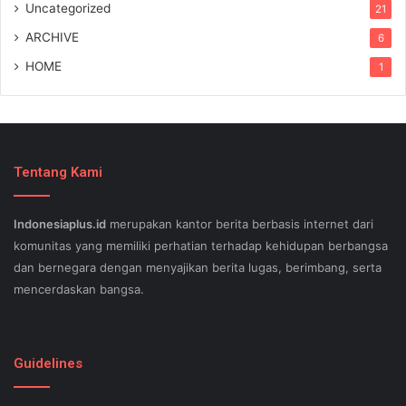
Uncategorized
21
ARCHIVE
6
HOME
1
Tentang Kami
Indonesiaplus.id
merupakan kantor berita berbasis internet dari
komunitas yang memiliki perhatian terhadap kehidupan berbangsa
dan bernegara dengan menyajikan berita lugas, berimbang, serta
mencerdaskan bangsa.
SEO lessons in Austin and its particular outlying regions can help
your small business stand out exam gst from the opposition and
Guidelines
ensure being successful now for years to come. This implies a
sophisticated using SEO, or possibly search engine optimization.