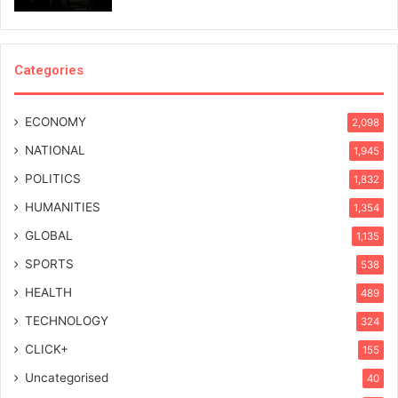
Categories
ECONOMY
2,098
NATIONAL
1,945
POLITICS
1,832
HUMANITIES
1,354
GLOBAL
1,135
SPORTS
538
HEALTH
489
TECHNOLOGY
324
CLICK+
155
Uncategorised
40