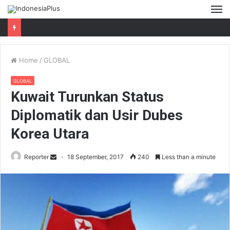
M
Home
/
GLOBAL
GLOBAL
Kuwait Turunkan Status
Diplomatik dan Usir Dubes
Korea Utara
Reporter
18 September, 2017
240
Less than a minute