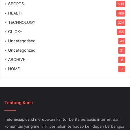
SPORTS
538
HEALTH
489
TECHNOLOGY
324
CLICK+
155
Uncategorised
40
Uncategorized
21
ARCHIVE
6
HOME
1
Tentang Kami
Indonesiaplus.id
merupakan kantor berita berbasis internet dari
komunitas yang memiliki perhatian terhadap kehidupan berbangsa