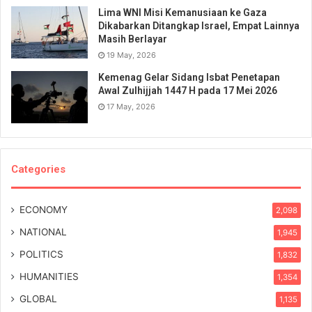
Lima WNI Misi Kemanusiaan ke Gaza
Dikabarkan Ditangkap Israel, Empat Lainnya
Masih Berlayar
19 May, 2026
Kemenag Gelar Sidang Isbat Penetapan
Awal Zulhijjah 1447 H pada 17 Mei 2026
17 May, 2026
Categories
ECONOMY
2,098
NATIONAL
1,945
POLITICS
1,832
HUMANITIES
1,354
GLOBAL
1,135