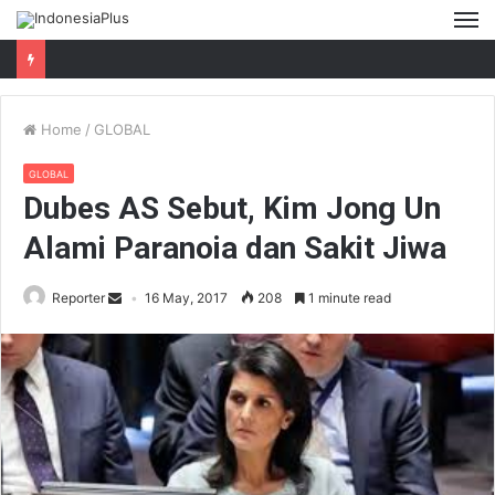
M
Home
/
GLOBAL
GLOBAL
Dubes AS Sebut, Kim Jong Un
Alami Paranoia dan Sakit Jiwa
Reporter
16 May, 2017
208
1 minute read