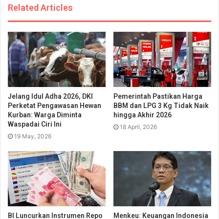
Related Articles
Jelang Idul Adha 2026, DKI
Pemerintah Pastikan Harga
Perketat Pengawasan Hewan
BBM dan LPG 3 Kg Tidak Naik
Kurban: Warga Diminta
hingga Akhir 2026
Waspadai Ciri Ini
18 April, 2026
19 May, 2026
BI Luncurkan Instrumen Repo
Menkeu: Keuangan Indonesia