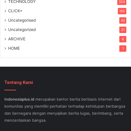
TECHNOLOGY
324
CLICK+
155
Uncategorised
40
Uncategorized
21
ARCHIVE
6
HOME
1
Tentang Kami
Indonesiaplus.id
merupakan kantor berita berbasis internet dari
komunitas yang memiliki perhatian terhadap kehidupan berbangsa
dan bernegara dengan menyajikan berita lugas, berimbang, serta
mencerdaskan bangsa.