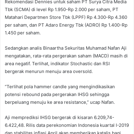
Rekomendasi Dennies untuk saham PT Surya Citra Media
Tbk (SCMA) di level Rp 1.950-Rp 2.000 per saham, PT
Matahari Departmen Store Tbk (LPPF) Rp 4.300-Rp 4.360
per saham, dan PT Adaro Energy Tbk (ADRO) Rp 1.400-Rp
1.450 per saham.
Sedangkan analis Binaartha Sekuritas Muhamad Nafan Aji
mengatakan, rata-rata pergerakan saham (MACD) masih di
area negatif. Terlihat, indikator Stochastic dan RSI
bergerak menurun menuju area oversold.
“Terlihat pola hammer candle yang mengindikasikan
potensi rebound pada pergerakan IHSG sehingga
berpeluang menuju ke area resistance,” ucap Nafan.
Aji memprediksi IHSG bergerak di kisaran 6.209,74-
6.422,48. Rilis data perekonomian Indonesia kuartal I-2019
dan stabilitas inflasi April akan memberikan katalis bagi