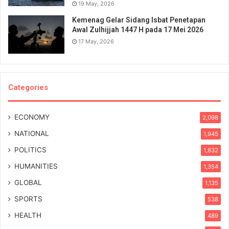
19 May, 2026
Kemenag Gelar Sidang Isbat Penetapan
Awal Zulhijjah 1447 H pada 17 Mei 2026
17 May, 2026
Categories
ECONOMY
2,098
NATIONAL
1,945
POLITICS
1,832
HUMANITIES
1,354
GLOBAL
1,135
SPORTS
538
HEALTH
489