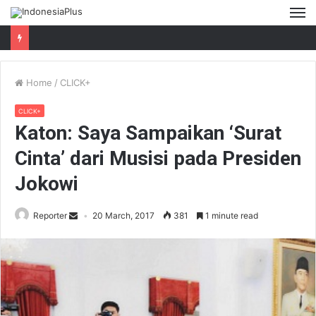
M
Home
/
CLICK+
CLICK+
Katon: Saya Sampaikan ‘Surat
Cinta’ dari Musisi pada Presiden
Jokowi
Reporter
20 March, 2017
381
1 minute read