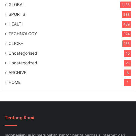
GLOBAL
1,135
SPORTS
538
HEALTH
489
TECHNOLOGY
324
CLICK+
155
Uncategorised
40
Uncategorized
21
ARCHIVE
6
HOME
1
Tentang Kami
Indonesiaplus.id
merupakan kantor berita berbasis internet dari