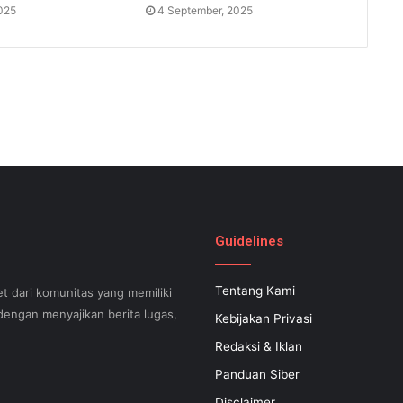
2025
4 September, 2025
Guidelines
Tentang Kami
t dari komunitas yang memiliki
engan menyajikan berita lugas,
Kebijakan Privasi
Redaksi & Iklan
Panduan Siber
can help your small business
Disclaimer