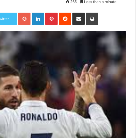
265
Less than a minute
Google+
LinkedIn
Pinterest
Reddit
Share via Email
Print
witter