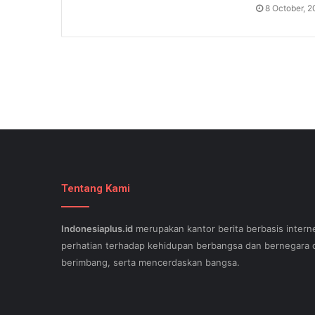
8 October, 
Tentang Kami
Indonesiaplus.id
merupakan kantor berita berbasis interne
perhatian terhadap kehidupan berbangsa dan bernegara d
berimbang, serta mencerdaskan bangsa.
SEO lessons in Austin and its particular outlying regions 