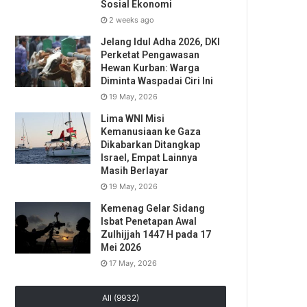
Sosial Ekonomi
2 weeks ago
Jelang Idul Adha 2026, DKI
Perketat Pengawasan
Hewan Kurban: Warga
Diminta Waspadai Ciri Ini
19 May, 2026
Lima WNI Misi
Kemanusiaan ke Gaza
Dikabarkan Ditangkap
Israel, Empat Lainnya
Masih Berlayar
19 May, 2026
Kemenag Gelar Sidang
Isbat Penetapan Awal
Zulhijjah 1447 H pada 17
Mei 2026
17 May, 2026
All (9932)