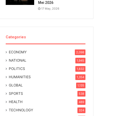
Mei 2026
17 May, 2026
Categories
ECONOMY
2,098
NATIONAL
1,945
POLITICS
1,832
HUMANITIES
1,354
GLOBAL
1,135
SPORTS
538
HEALTH
489
TECHNOLOGY
324