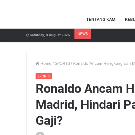
TENTANG KAMI
KEBI
NEWS
Saturday, 8 August 2026
Home
/
SPORTS
/
Ronaldo Ancam Hengkang dari Mad
SPORTS
Ronaldo Ancam H
Madrid, Hindari P
Gaji?