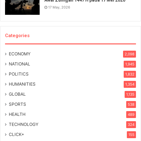
Awal Zulhijjah 1447 H pada 17 Mei 2026
17 May, 2026
Categories
ECONOMY
2,098
NATIONAL
1,945
POLITICS
1,832
HUMANITIES
1,354
GLOBAL
1,135
SPORTS
538
HEALTH
489
TECHNOLOGY
324
CLICK+
155