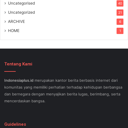
Uncategorised
40
Uncategorized
21
ARCHIVE
6
HOME
1
Tentang Kami
Indonesiaplus.id
merupakan kantor berita berbasis internet dari
komunitas yang memiliki perhatian terhadap kehidupan berbangsa
dan bernegara dengan menyajikan berita lugas, berimbang, serta
mencerdaskan bangsa.
SEO lessons in Austin and its particular outlying regions can help
your small business stand out exam gst from the opposition and
Guidelines