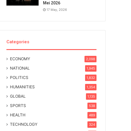
Mei 2026
17 May, 2026
Categories
ECONOMY
2,098
NATIONAL
1,945
POLITICS
1,832
HUMANITIES
1,354
GLOBAL
1,135
SPORTS
538
HEALTH
489
TECHNOLOGY
324