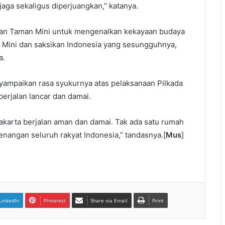
jaga sekaligus diperjuangkan,” katanya.
daan Taman Mini untuk mengenalkan kekayaan budaya
 Mini dan saksikan Indonesia yang sesungguhnya,
a.
nyampaikan rasa syukurnya atas pelaksanaan Pilkada
erjalan lancar dan damai.
Jakarta berjalan aman dan damai. Tak ada satu rumah
enangan seluruh rakyat Indonesia,” tandasnya.[
Mus
]
LinkedIn
Pinterest
Share via Email
Print