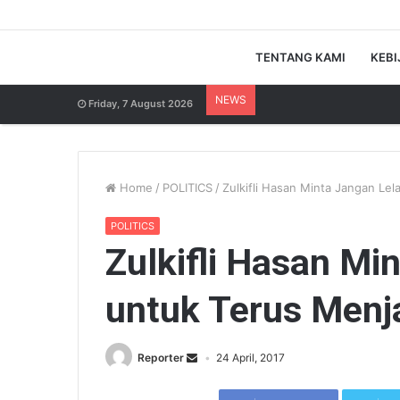
TENTANG KAMI
KEBI
NEWS
Friday, 7 August 2026
Home
/
POLITICS
/
Zulkifli Hasan Minta Jangan Le
POLITICS
Zulkifli Hasan Mi
untuk Terus Menj
Reporter
24 April, 2017