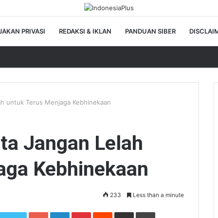
JAKAN PRIVASI
REDAKSI & IKLAN
PANDUAN SIBER
DISCLAI
lah untuk Terus Menjaga Kebhinekaan
nta Jangan Lelah
aga Kebhinekaan
233
Less than a minute
Google+
LinkedIn
Pinterest
Reddit
Share via Email
Print