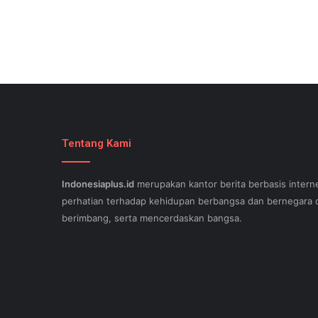
Tentang Kami
Indonesiaplus.id
merupakan kantor berita berbasis interne
perhatian terhadap kehidupan berbangsa dan bernegara d
berimbang, serta mencerdaskan bangsa.
SEO lessons in Austin and its particular outlying regions 
stand out exam gst from the opposition and ensure being
come. This implies a sophisticated using SEO, or possibly
Since the artwork of WEBSITE SEO is always adjusting, it'