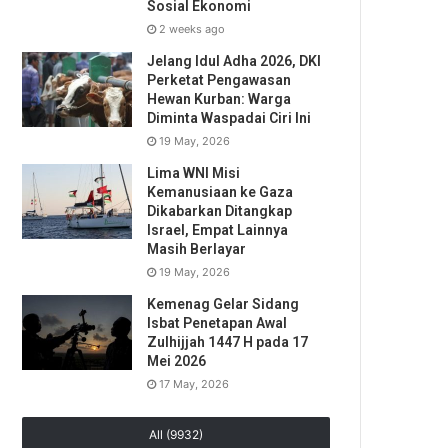
Sosial Ekonomi
2 weeks ago
Jelang Idul Adha 2026, DKI
Perketat Pengawasan
Hewan Kurban: Warga
Diminta Waspadai Ciri Ini
19 May, 2026
Lima WNI Misi
Kemanusiaan ke Gaza
Dikabarkan Ditangkap
Israel, Empat Lainnya
Masih Berlayar
19 May, 2026
Kemenag Gelar Sidang
Isbat Penetapan Awal
Zulhijjah 1447 H pada 17
Mei 2026
17 May, 2026
All (9932)