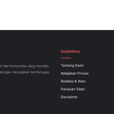
Guidelines
Tentang Kami
t dari komunitas yang memiliki
engan menyajikan berita lugas,
Kebijakan Privasi
Redaksi & Iklan
Panduan Siber
can help your small business
Disclaimer
 successful now for years to
 search engine optimization.
s difficult to know what your