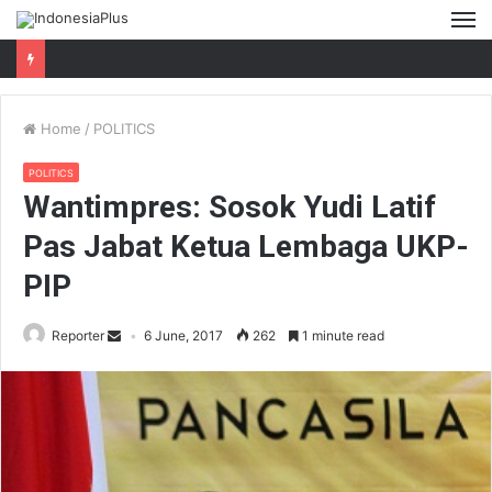
M
Home
/
POLITICS
POLITICS
Wantimpres: Sosok Yudi Latif
Pas Jabat Ketua Lembaga UKP-
PIP
Reporter
6 June, 2017
262
1 minute read