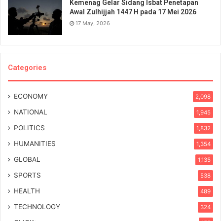
Kemenag Gelar Sidang Isbat Penetapan
Awal Zulhijjah 1447 H pada 17 Mei 2026
17 May, 2026
Categories
ECONOMY
2,098
NATIONAL
1,945
POLITICS
1,832
HUMANITIES
1,354
GLOBAL
1,135
SPORTS
538
HEALTH
489
TECHNOLOGY
324