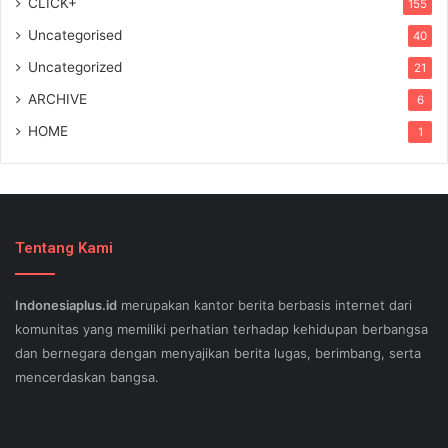
CLICK+
155
Uncategorised
40
Uncategorized
21
ARCHIVE
6
HOME
1
Tentang Kami
Indonesiaplus.id
merupakan kantor berita berbasis internet dari
komunitas yang memiliki perhatian terhadap kehidupan berbangsa
dan bernegara dengan menyajikan berita lugas, berimbang, serta
mencerdaskan bangsa.
SEO lessons in Austin and its particular outlying regions can help