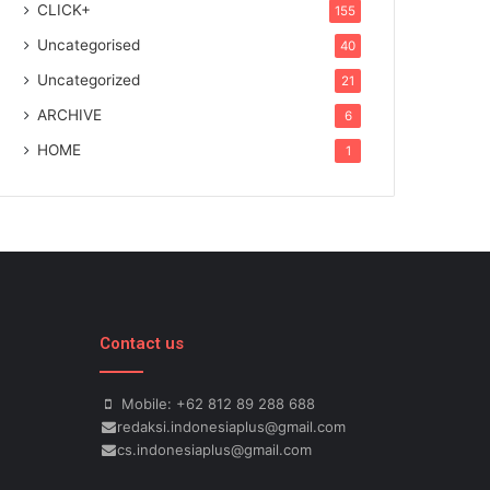
CLICK+
155
Uncategorised
40
Uncategorized
21
ARCHIVE
6
HOME
1
Contact us
Mobile: +62 812 89 288 688
redaksi.indonesiaplus@gmail.com
cs.indonesiaplus@gmail.com