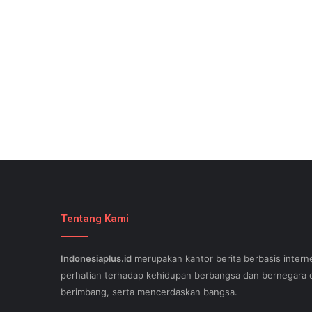
Tentang Kami
Indonesiaplus.id
merupakan kantor berita berbasis interne
perhatian terhadap kehidupan berbangsa dan bernegara d
berimbang, serta mencerdaskan bangsa.