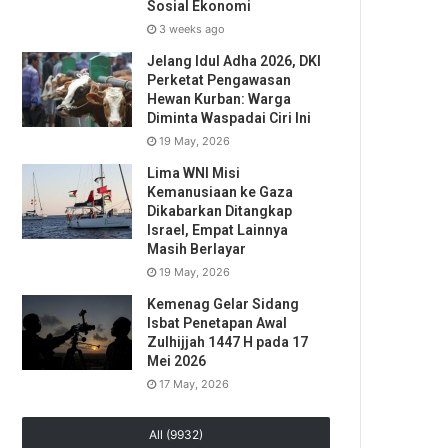
Sosial Ekonomi
3 weeks ago
Jelang Idul Adha 2026, DKI
Perketat Pengawasan
Hewan Kurban: Warga
Diminta Waspadai Ciri Ini
19 May, 2026
Lima WNI Misi
Kemanusiaan ke Gaza
Dikabarkan Ditangkap
Israel, Empat Lainnya
Masih Berlayar
19 May, 2026
Kemenag Gelar Sidang
Isbat Penetapan Awal
Zulhijjah 1447 H pada 17
Mei 2026
17 May, 2026
All (9932)