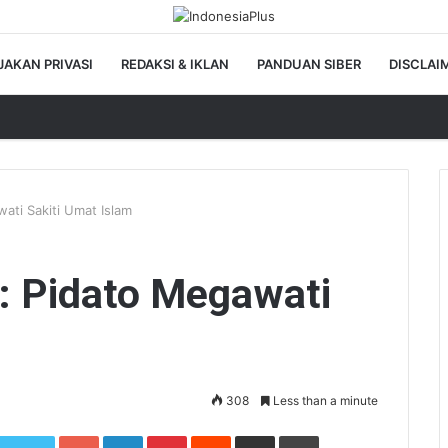
JAKAN PRIVASI
REDAKSI & IKLAN
PANDUAN SIBER
DISCLAI
wati Sakiti Umat Islam
a: Pidato Megawati
308
Less than a minute
Google+
LinkedIn
Pinterest
Reddit
Share via Email
Print