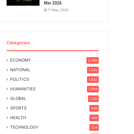
Mei 2026
17 May, 2026
Categories
ECONOMY
2,098
NATIONAL
1,945
POLITICS
1,832
HUMANITIES
1,354
GLOBAL
1,135
SPORTS
538
HEALTH
489
TECHNOLOGY
324