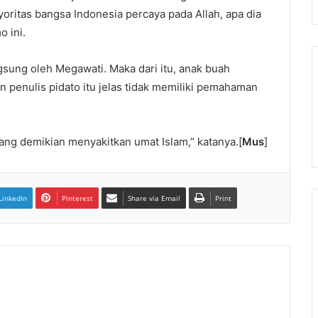
yoritas bangsa Indonesia percaya pada Allah, apa dia
o ini.
angsung oleh Megawati. Maka dari itu, anak buah
 penulis pidato itu jelas tidak memiliki pemahaman
yang demikian menyakitkan umat Islam,” katanya.[
Mus
]
LinkedIn
Pinterest
Share via Email
Print