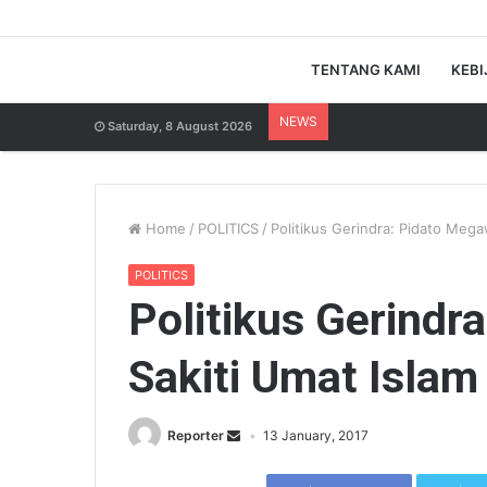
TENTANG KAMI
KEBI
NEWS
Saturday, 8 August 2026
Home
/
POLITICS
/
Politikus Gerindra: Pidato Mega
POLITICS
Politikus Gerindr
Sakiti Umat Islam
Reporter
13 January, 2017