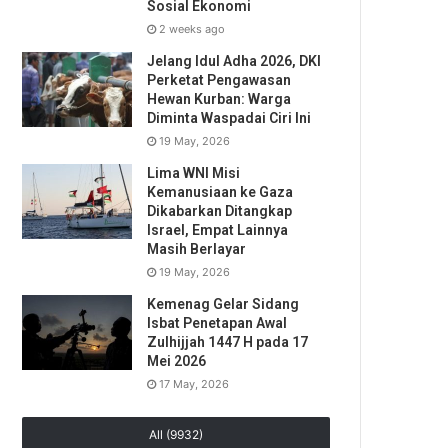
Sosial Ekonomi
2 weeks ago
Jelang Idul Adha 2026, DKI
Perketat Pengawasan
Hewan Kurban: Warga
Diminta Waspadai Ciri Ini
19 May, 2026
Lima WNI Misi
Kemanusiaan ke Gaza
Dikabarkan Ditangkap
Israel, Empat Lainnya
Masih Berlayar
19 May, 2026
Kemenag Gelar Sidang
Isbat Penetapan Awal
Zulhijjah 1447 H pada 17
Mei 2026
17 May, 2026
All (9932)