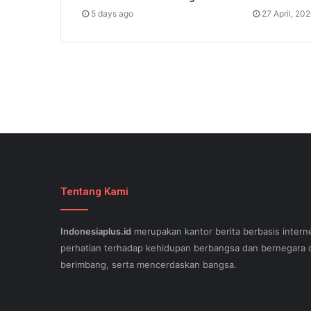
5 days ago
27 April, 20
Tentang Kami
Indonesiaplus.id
merupakan kantor berita berbasis interne
perhatian terhadap kehidupan berbangsa dan bernegara d
berimbang, serta mencerdaskan bangsa.
SEO lessons in Austin and its particular outlying regions 