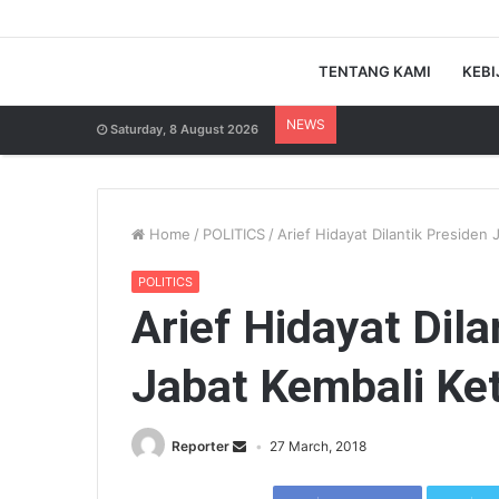
TENTANG KAMI
KEBI
NEWS
Saturday, 8 August 2026
Home
/
POLITICS
/
Arief Hidayat Dilantik Presiden
POLITICS
Arief Hidayat Dil
Jabat Kembali Ke
Reporter
27 March, 2018