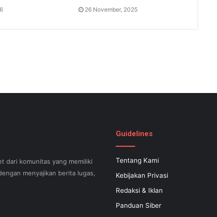
26
26 November, 2025
Guidelines
Tentang Kami
t dari komunitas yang memiliki
engan menyajikan berita lugas,
Kebijakan Privasi
Redaksi & Iklan
Panduan Siber
can help your small business