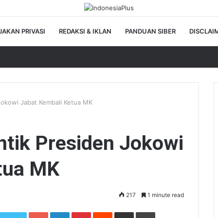
JAKAN PRIVASI
REDAKSI & IKLAN
PANDUAN SIBER
DISCLAI
 Jokowi Jabat Kembali Ketua MK
antik Presiden Jokowi
tua MK
217
1 minute read
Google+
LinkedIn
Pinterest
Reddit
Share via Email
Print