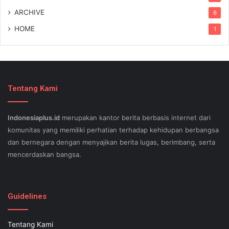
ARCHIVE
6
HOME
1
Tentang Kami
Indonesiaplus.id
merupakan kantor berita berbasis internet dari
komunitas yang memiliki perhatian terhadap kehidupan berbangsa
dan bernegara dengan menyajikan berita lugas, berimbang, serta
mencerdaskan bangsa.
SEO lessons in Austin and its particular outlying regions can help
your small business stand out exam gst from the opposition and
Guidelines
ensure being successful now for years to come. This implies a
sophisticated using SEO, or possibly search engine optimization.
Tentang Kami