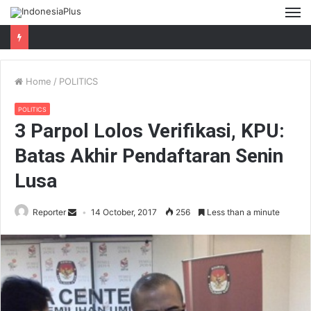
M
Home
/
POLITICS
POLITICS
3 Parpol Lolos Verifikasi, KPU:
Batas Akhir Pendaftaran Senin
Lusa
Reporter
14 October, 2017
256
Less than a minute