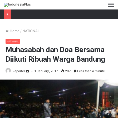
M
Home
/
NATIONAL
NATIONAL
Muhasabah dan Doa Bersama
Diikuti Ribuah Warga Bandung
Reporter
1 January, 2017
207
Less than a minute