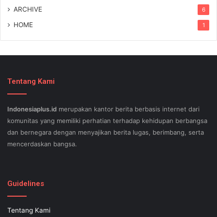
ARCHIVE
6
HOME
1
Tentang Kami
Indonesiaplus.id
merupakan kantor berita berbasis internet dari
komunitas yang memiliki perhatian terhadap kehidupan berbangsa
dan bernegara dengan menyajikan berita lugas, berimbang, serta
mencerdaskan bangsa.
SEO lessons in Austin and its particular outlying regions can help
your small business stand out exam gst from the opposition and
Guidelines
ensure being successful now for years to come. This implies a
sophisticated using SEO, or possibly search engine optimization.
Tentang Kami
Since the artwork of WEBSITE SEO is always adjusting, it's difficult