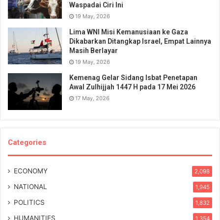
Waspadai Ciri Ini
19 May, 2026
Lima WNI Misi Kemanusiaan ke Gaza
Dikabarkan Ditangkap Israel, Empat Lainnya
Masih Berlayar
19 May, 2026
Kemenag Gelar Sidang Isbat Penetapan
Awal Zulhijjah 1447 H pada 17 Mei 2026
17 May, 2026
Categories
ECONOMY
2,098
NATIONAL
1,945
POLITICS
1,832
HUMANITIES
1,354