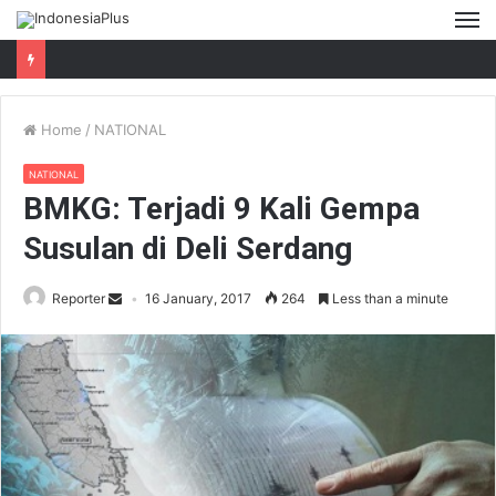
M
Home
/
NATIONAL
NATIONAL
BMKG: Terjadi 9 Kali Gempa
Susulan di Deli Serdang
Reporter
16 January, 2017
264
Less than a minute