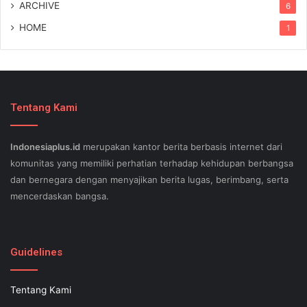
ARCHIVE
6
HOME
1
Tentang Kami
Indonesiaplus.id
merupakan kantor berita berbasis internet dari
komunitas yang memiliki perhatian terhadap kehidupan berbangsa
dan bernegara dengan menyajikan berita lugas, berimbang, serta
mencerdaskan bangsa.
SEO lessons in Austin and its particular outlying regions can help
your small business stand out exam gst from the opposition and
Guidelines
ensure being successful now for years to come. This implies a
sophisticated using SEO, or possibly search engine optimization.
Tentang Kami
Since the artwork of WEBSITE SEO is always adjusting, it's difficult