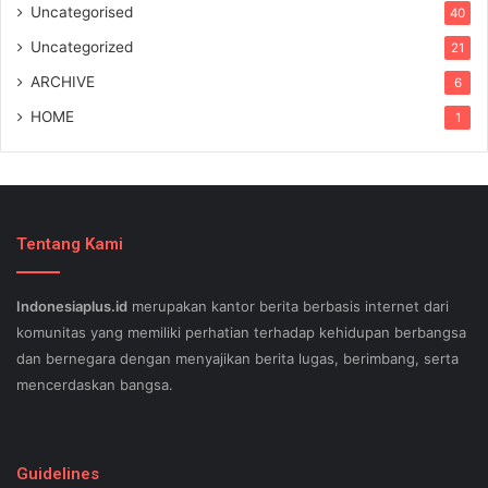
Uncategorised
40
Uncategorized
21
ARCHIVE
6
HOME
1
Tentang Kami
Indonesiaplus.id
merupakan kantor berita berbasis internet dari
komunitas yang memiliki perhatian terhadap kehidupan berbangsa
dan bernegara dengan menyajikan berita lugas, berimbang, serta
mencerdaskan bangsa.
SEO lessons in Austin and its particular outlying regions can help
your small business stand out exam gst from the opposition and
Guidelines