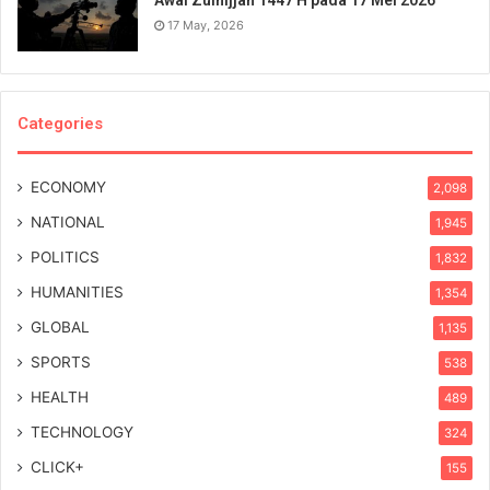
17 May, 2026
Categories
ECONOMY
2,098
NATIONAL
1,945
POLITICS
1,832
HUMANITIES
1,354
GLOBAL
1,135
SPORTS
538
HEALTH
489
TECHNOLOGY
324
CLICK+
155