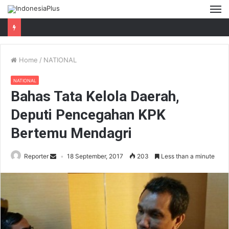
M
Home
/
NATIONAL
NATIONAL
Bahas Tata Kelola Daerah,
Deputi Pencegahan KPK
Bertemu Mendagri
Reporter
18 September, 2017
203
Less than a minute