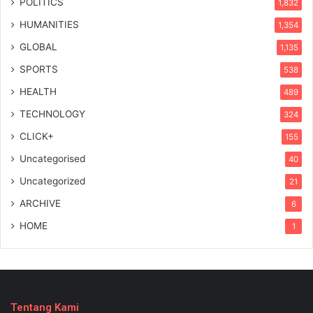
POLITICS
1,832
HUMANITIES
1,354
GLOBAL
1,135
SPORTS
538
HEALTH
489
TECHNOLOGY
324
CLICK+
155
Uncategorised
40
Uncategorized
21
ARCHIVE
6
HOME
1
Tentang Kami