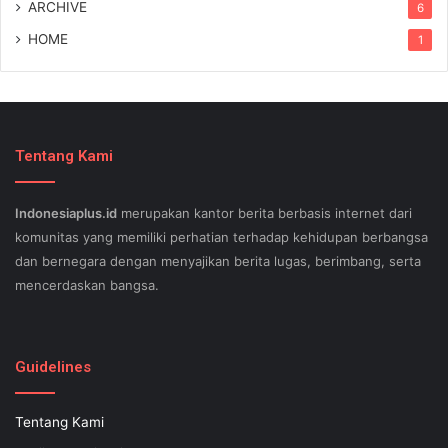
ARCHIVE
6
HOME
1
Tentang Kami
Indonesiaplus.id
merupakan kantor berita berbasis internet dari
komunitas yang memiliki perhatian terhadap kehidupan berbangsa
dan bernegara dengan menyajikan berita lugas, berimbang, serta
mencerdaskan bangsa.
SEO lessons in Austin and its particular outlying regions can help
your small business stand out exam gst from the opposition and
Guidelines
ensure being successful now for years to come. This implies a
sophisticated using SEO, or possibly search engine optimization.
Tentang Kami
Since the artwork of WEBSITE SEO is always adjusting, it's difficult