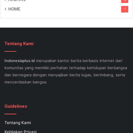
HOME
1
Tentang Kami
Indonesiaplus.id
merupakan kantor berita berbasis internet dari
komunitas yang memiliki perhatian terhadap kehidupan berbangsa
dan bernegara dengan menyajikan berita lugas, berimbang, serta
mencerdaskan bangsa.
SEO lessons in Austin and its particular outlying regions can help
your small business stand out exam gst from the opposition and
Guidelines
ensure being successful now for years to come. This implies a
sophisticated using SEO, or possibly search engine optimization.
Tentang Kami
Since the artwork of WEBSITE SEO is always adjusting, it's difficult
Kebijakan Privasi