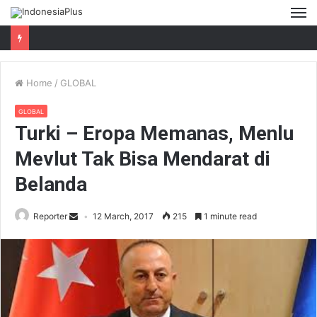
M
Home
/
GLOBAL
GLOBAL
Turki – Eropa Memanas, Menlu
Mevlut Tak Bisa Mendarat di
Belanda
Reporter
12 March, 2017
215
1 minute read