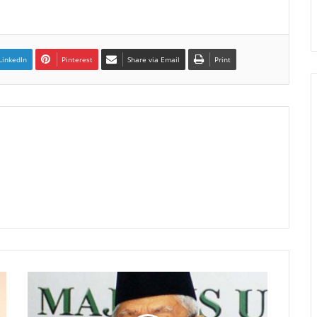
LinkedIn
Pinterest
Share via Email
Print