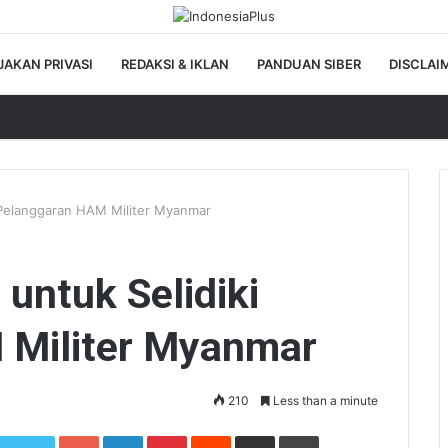
JAKAN PRIVASI
REDAKSI & IKLAN
PANDUAN SIBER
DISCLAI
i Pelanggaran HAM Militer Myanmar
 untuk Selidiki
 Militer Myanmar
210
Less than a minute
Google+
LinkedIn
Pinterest
Reddit
Share via Email
Print