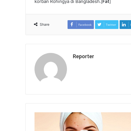
korban Rohingya di Bangladesh.[
Fat
]
Share
Facebook
Twitter
Reporter