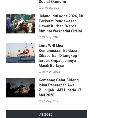
Sosial Ekonomi
2 weeks ago
Jelang Idul Adha 2026, DKI
Perketat Pengawasan
Hewan Kurban: Warga
Diminta Waspadai Ciri Ini
19 May, 2026
Lima WNI Misi
Kemanusiaan ke Gaza
Dikabarkan Ditangkap
Israel, Empat Lainnya
Masih Berlayar
19 May, 2026
Kemenag Gelar Sidang
Isbat Penetapan Awal
Zulhijjah 1447 H pada 17
Mei 2026
17 May, 2026
All (9932)