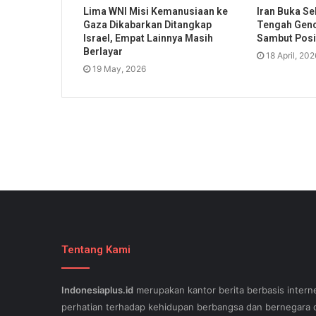
Lima WNI Misi Kemanusiaan ke
Iran Buka Se
Gaza Dikabarkan Ditangkap
Tengah Genc
Israel, Empat Lainnya Masih
Sambut Posit
Berlayar
18 April, 202
19 May, 2026
Tentang Kami
Indonesiaplus.id
merupakan kantor berita berbasis interne
perhatian terhadap kehidupan berbangsa dan bernegara d