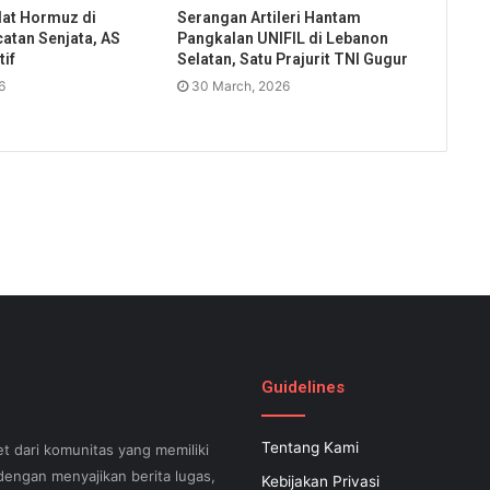
lat Hormuz di
Serangan Artileri Hantam
atan Senjata, AS
Pangkalan UNIFIL di Lebanon
if
Selatan, Satu Prajurit TNI Gugur
6
30 March, 2026
Guidelines
Tentang Kami
t dari komunitas yang memiliki
engan menyajikan berita lugas,
Kebijakan Privasi