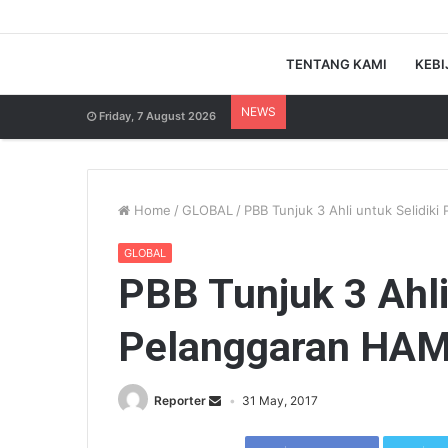
TENTANG KAMI
KEBI
NEWS
Friday, 7 August 2026
Home
/
GLOBAL
/
PBB Tunjuk 3 Ahli untuk Selidik
GLOBAL
PBB Tunjuk 3 Ahli
Pelanggaran HAM
Reporter
31 May, 2017