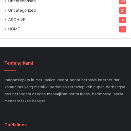
Uncategorised
40
Uncategorized
21
ARCHIVE
6
HOME
1
Tentang Kami
Indonesiaplus.id
merupakan kantor berita berbasis internet dari
komunitas yang memiliki perhatian terhadap kehidupan berbangsa
dan bernegara dengan menyajikan berita lugas, berimbang, serta
mencerdaskan bangsa.
SEO lessons in Austin and its particular outlying regions can help
your small business stand out exam gst from the opposition and
Guidelines
ensure being successful now for years to come. This implies a