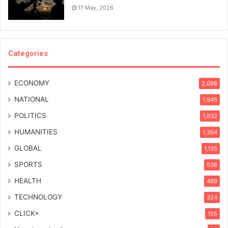
17 May, 2026
Categories
ECONOMY
2,098
NATIONAL
1,945
POLITICS
1,832
HUMANITIES
1,354
GLOBAL
1,135
SPORTS
538
HEALTH
489
TECHNOLOGY
324
CLICK+
155