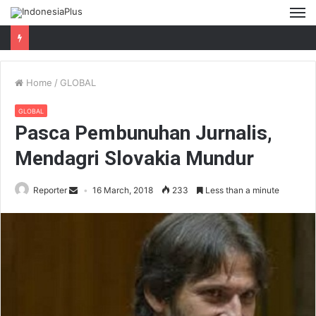
M
Home
/
GLOBAL
GLOBAL
Pasca Pembunuhan Jurnalis,
Mendagri Slovakia Mundur
Reporter
16 March, 2018
233
Less than a minute