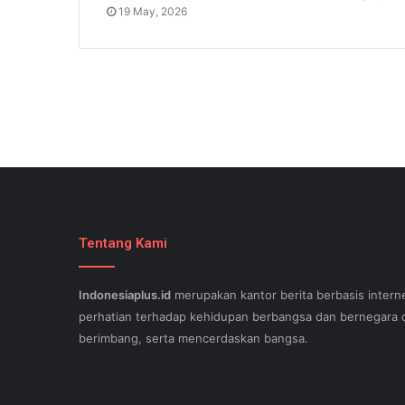
19 May, 2026
Tentang Kami
Indonesiaplus.id
merupakan kantor berita berbasis interne
perhatian terhadap kehidupan berbangsa dan bernegara d
berimbang, serta mencerdaskan bangsa.
SEO lessons in Austin and its particular outlying regions 