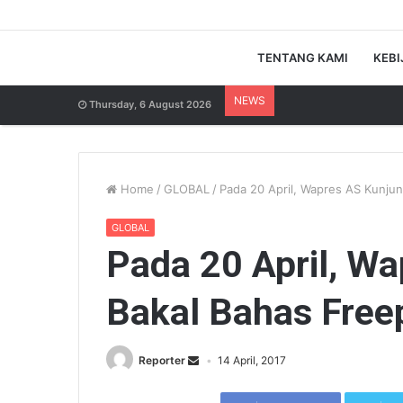
TENTANG KAMI
KEBI
NEWS
Thursday, 6 August 2026
Home
/
GLOBAL
/
Pada 20 April, Wapres AS Kunjun
GLOBAL
Pada 20 April, Wa
Bakal Bahas Free
Reporter
14 April, 2017