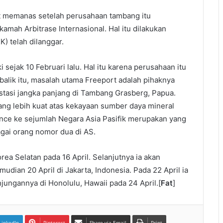
t memanas setelah perusahaan tambang itu
ah Arbitrase Internasional. Hal itu dilakukan
) telah dilanggar.
sejak 10 Februari lalu. Hal itu karena perusahaan itu
alik itu, masalah utama Freeport adalah pihaknya
stasi jangka panjang di Tambang Grasberg, Papua.
ng lebih kuat atas kekayaan sumber daya mineral
Pence ke sejumlah Negara Asia Pasifik merupakan yang
agai orang nomor dua di AS.
ea Selatan pada 16 April. Selanjutnya ia akan
udian 20 April di Jakarta, Indonesia. Pada 22 April ia
jungannya di Honolulu, Hawaii pada 24 April.[
Fat
]
LinkedIn
Pinterest
Share via Email
Print