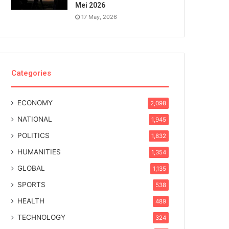
Mei 2026
17 May, 2026
Categories
ECONOMY
2,098
NATIONAL
1,945
POLITICS
1,832
HUMANITIES
1,354
GLOBAL
1,135
SPORTS
538
HEALTH
489
TECHNOLOGY
324