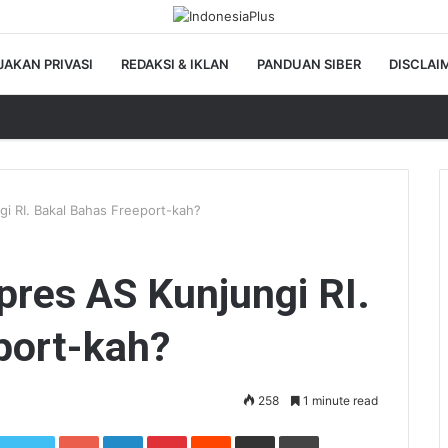
JAKAN PRIVASI
REDAKSI & IKLAN
PANDUAN SIBER
DISCLAI
gi RI. Bakal Bahas Freeport-kah?
pres AS Kunjungi RI.
port-kah?
258
1 minute read
Google+
LinkedIn
Pinterest
Reddit
Share via Email
Print