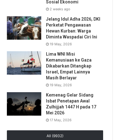
Sosial Ekonomi
2 weeks ago
Jelang Idul Adha 2026, DKI
Perketat Pengawasan
Hewan Kurban: Warga
Diminta Waspadai Ciri Ini
19 May, 2026
Lima WNI Misi
Kemanusiaan ke Gaza
Dikabarkan Ditangkap
Israel, Empat Lainnya
Masih Berlayar
19 May, 2026
Kemenag Gelar Sidang
Isbat Penetapan Awal
Zulhijjah 1447 H pada 17
Mei 2026
17 May, 2026
All (9932)