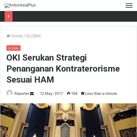
M
Home
/
GLOBAL
GLOBAL
OKI Serukan Strategi
Penanganan Kontraterorisme
Sesuai HAM
Reporter
12 May, 2017
194
Less than a minute