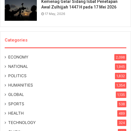
Kemenag Gelar Sidang Isbat Penetapan
Awal Zulhijjah 1447 H pada 17 Mei 2026
17 May, 2026
Categories
ECONOMY
2,098
NATIONAL
1,945
POLITICS
1,832
HUMANITIES
1,354
GLOBAL
1,135
SPORTS
538
HEALTH
489
TECHNOLOGY
324