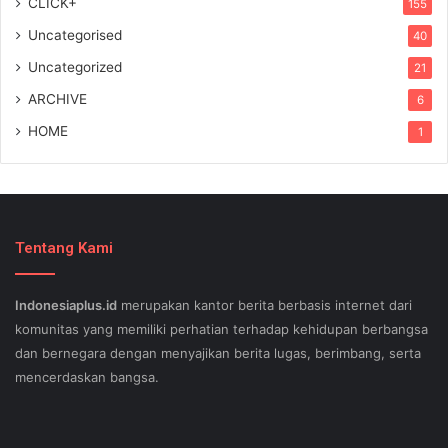
CLICK+
155
Uncategorised
40
Uncategorized
21
ARCHIVE
6
HOME
1
Tentang Kami
Indonesiaplus.id
merupakan kantor berita berbasis internet dari
komunitas yang memiliki perhatian terhadap kehidupan berbangsa
dan bernegara dengan menyajikan berita lugas, berimbang, serta
mencerdaskan bangsa.
SEO lessons in Austin and its particular outlying regions can help