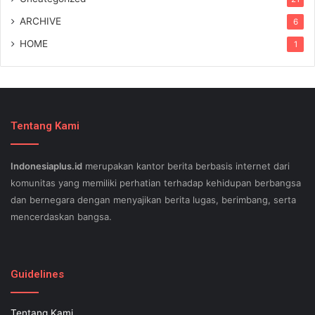
ARCHIVE
6
HOME
1
Tentang Kami
Indonesiaplus.id
merupakan kantor berita berbasis internet dari
komunitas yang memiliki perhatian terhadap kehidupan berbangsa
dan bernegara dengan menyajikan berita lugas, berimbang, serta
mencerdaskan bangsa.
SEO lessons in Austin and its particular outlying regions can help
your small business stand out exam gst from the opposition and
Guidelines
ensure being successful now for years to come. This implies a
sophisticated using SEO, or possibly search engine optimization.
Tentang Kami