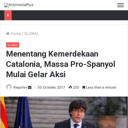
M
Home
/
GLOBAL
GLOBAL
Menentang Kemerdekaan
Catalonia, Massa Pro-Spanyol
Mulai Gelar Aksi
Reporter
30 October, 2017
220
Less than a minute