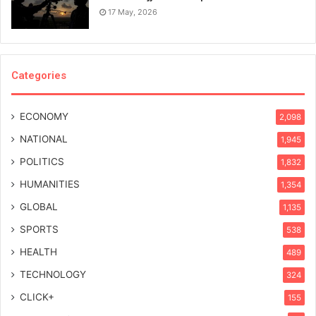
17 May, 2026
Categories
ECONOMY
2,098
NATIONAL
1,945
POLITICS
1,832
HUMANITIES
1,354
GLOBAL
1,135
SPORTS
538
HEALTH
489
TECHNOLOGY
324
CLICK+
155