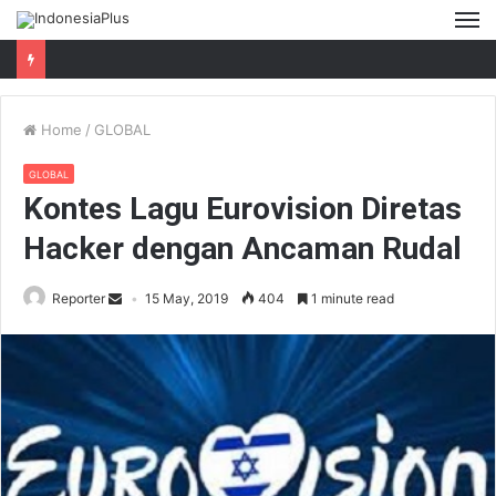
M
Home
/
GLOBAL
GLOBAL
Kontes Lagu Eurovision Diretas
Hacker dengan Ancaman Rudal
Reporter
15 May, 2019
404
1 minute read