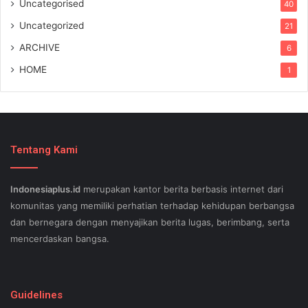
Uncategorised
40
Uncategorized
21
ARCHIVE
6
HOME
1
Tentang Kami
Indonesiaplus.id
merupakan kantor berita berbasis internet dari
komunitas yang memiliki perhatian terhadap kehidupan berbangsa
dan bernegara dengan menyajikan berita lugas, berimbang, serta
mencerdaskan bangsa.
SEO lessons in Austin and its particular outlying regions can help
your small business stand out exam gst from the opposition and
Guidelines