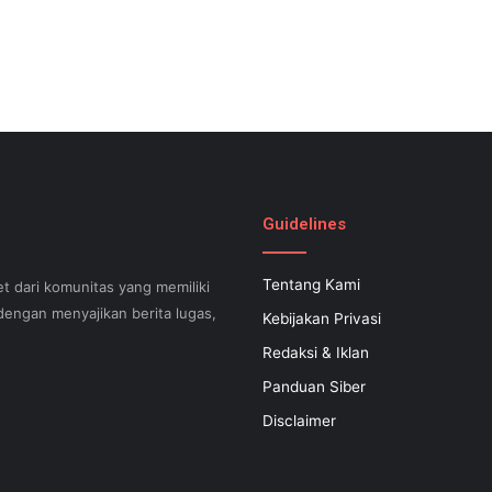
Guidelines
Tentang Kami
t dari komunitas yang memiliki
engan menyajikan berita lugas,
Kebijakan Privasi
Redaksi & Iklan
Panduan Siber
can help your small business
Disclaimer
 successful now for years to
 search engine optimization.
s difficult to know what your