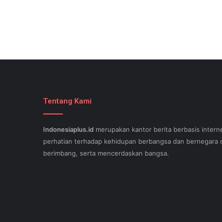
Tentang Kami
Indonesiaplus.id
merupakan kantor berita berbasis interne
perhatian terhadap kehidupan berbangsa dan bernegara d
berimbang, serta mencerdaskan bangsa.
SEO lessons in Austin and its particular outlying regions 
stand out exam gst from the opposition and ensure being
come. This implies a sophisticated using SEO, or possibly
Since the artwork of WEBSITE SEO is always adjusting, it'