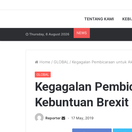
TENTANG KAMI
KEBI
NEWS
Thursday, 6 August 2026
Home
/
GLOBAL
/
Kegagalan Pembicaraan untuk Ak
GLOBAL
Kegagalan Pembic
Kebuntuan Brexit
Reporter
17 May, 2019