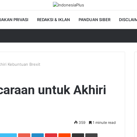
JAKAN PRIVASI
REDAKSI & IKLAN
PANDUAN SIBER
DISCLAI
hiri Kebuntuan Brexit
araan untuk Akhiri
359
1 minute read
Google+
LinkedIn
Pinterest
Reddit
Share via Email
Print