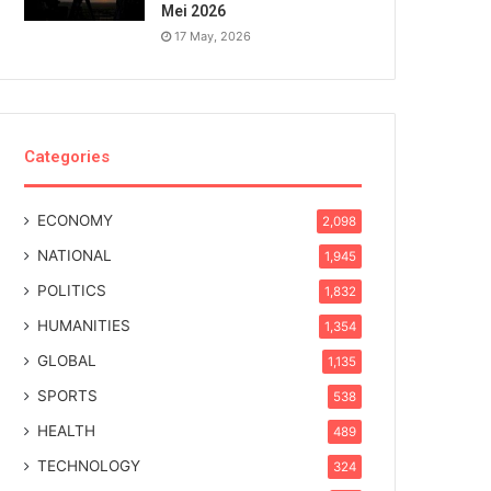
Mei 2026
17 May, 2026
Categories
ECONOMY
2,098
NATIONAL
1,945
POLITICS
1,832
HUMANITIES
1,354
GLOBAL
1,135
SPORTS
538
HEALTH
489
TECHNOLOGY
324