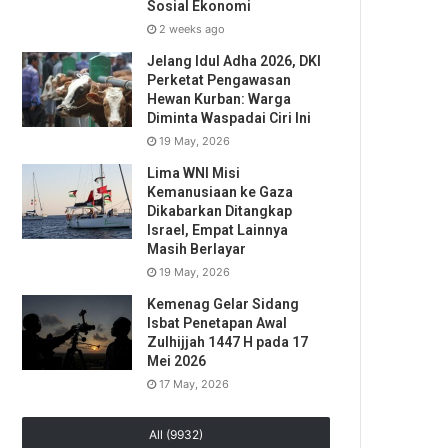
Sosial Ekonomi
2 weeks ago
Jelang Idul Adha 2026, DKI
Perketat Pengawasan
Hewan Kurban: Warga
Diminta Waspadai Ciri Ini
19 May, 2026
Lima WNI Misi
Kemanusiaan ke Gaza
Dikabarkan Ditangkap
Israel, Empat Lainnya
Masih Berlayar
19 May, 2026
Kemenag Gelar Sidang
Isbat Penetapan Awal
Zulhijjah 1447 H pada 17
Mei 2026
17 May, 2026
All (9932)