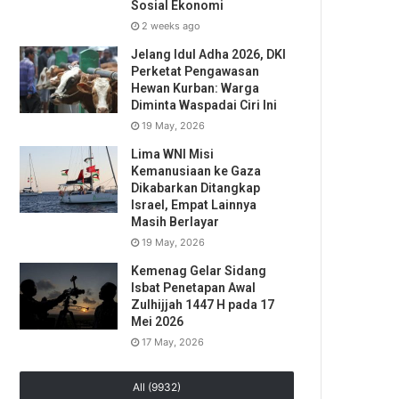
Sosial Ekonomi
2 weeks ago
Jelang Idul Adha 2026, DKI
Perketat Pengawasan
Hewan Kurban: Warga
Diminta Waspadai Ciri Ini
19 May, 2026
Lima WNI Misi
Kemanusiaan ke Gaza
Dikabarkan Ditangkap
Israel, Empat Lainnya
Masih Berlayar
19 May, 2026
Kemenag Gelar Sidang
Isbat Penetapan Awal
Zulhijjah 1447 H pada 17
Mei 2026
17 May, 2026
All (9932)