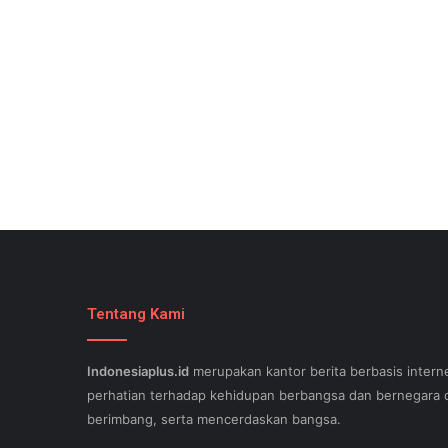
Tentang Kami
Indonesiaplus.id
merupakan kantor berita berbasis interne
perhatian terhadap kehidupan berbangsa dan bernegara d
berimbang, serta mencerdaskan bangsa.