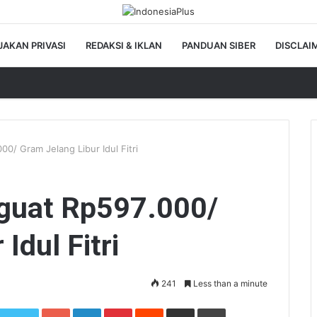
JAKAN PRIVASI
REDAKSI & IKLAN
PANDUAN SIBER
DISCLAI
/ Gram Jelang Libur Idul Fitri
uat Rp597.000/
Idul Fitri
241
Less than a minute
Google+
LinkedIn
Pinterest
Reddit
Share via Email
Print