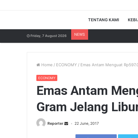
TENTANG KAMI
KEBI
NEWS
Friday, 7 August 2026
Home
/
ECONOMY
/
Emas Antam Menguat Rp597.000
ECONOMY
Emas Antam Meng
Gram Jelang Libur 
Reporter
22 June, 2017