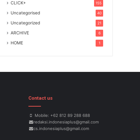
CLICK+
155
Uncategorised
40
Uncategorized
21
ARCHIVE
6
HOME
1
Contact us
Mobile: +62 812 89 288 688
redaksi.indonesiaplus@gmail.com
cs.indonesiaplus@gmail.com