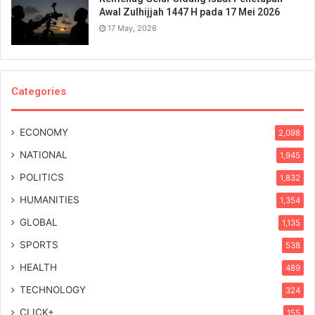
Awal Zulhijjah 1447 H pada 17 Mei 2026
17 May, 2026
Categories
ECONOMY
2,098
NATIONAL
1,945
POLITICS
1,832
HUMANITIES
1,354
GLOBAL
1,135
SPORTS
538
HEALTH
489
TECHNOLOGY
324
CLICK+
155