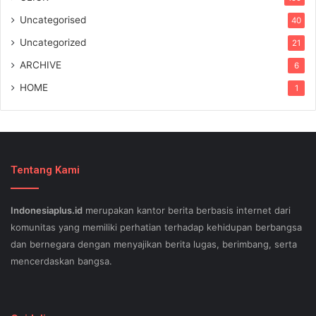
Uncategorised
40
Uncategorized
21
ARCHIVE
6
HOME
1
Tentang Kami
Indonesiaplus.id
merupakan kantor berita berbasis internet dari
komunitas yang memiliki perhatian terhadap kehidupan berbangsa
dan bernegara dengan menyajikan berita lugas, berimbang, serta
mencerdaskan bangsa.
SEO lessons in Austin and its particular outlying regions can help
your small business stand out exam gst from the opposition and