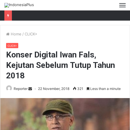
M
Home
/
CLICK+
CLICK+
Konser Digital Iwan Fals,
Kejutan Sebelum Tutup Tahun
2018
Reporter
22 November, 2018
321
Less than a minute