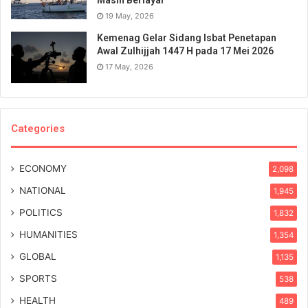
Masih Berlayar
19 May, 2026
Kemenag Gelar Sidang Isbat Penetapan
Awal Zulhijjah 1447 H pada 17 Mei 2026
17 May, 2026
Categories
ECONOMY
2,098
NATIONAL
1,945
POLITICS
1,832
HUMANITIES
1,354
GLOBAL
1,135
SPORTS
538
HEALTH
489