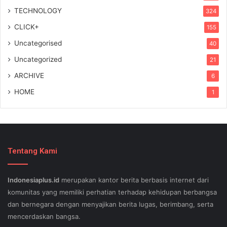
TECHNOLOGY
324
CLICK+
155
Uncategorised
40
Uncategorized
21
ARCHIVE
6
HOME
1
Tentang Kami
Indonesiaplus.id
merupakan kantor berita berbasis internet dari
komunitas yang memiliki perhatian terhadap kehidupan berbangsa
dan bernegara dengan menyajikan berita lugas, berimbang, serta
mencerdaskan bangsa.