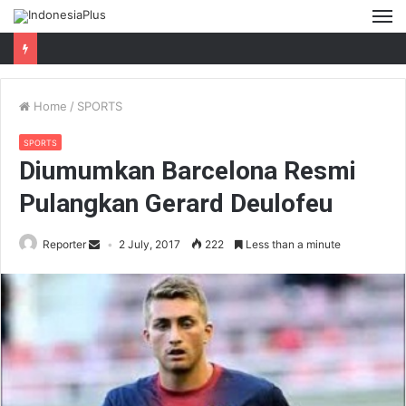
M
Home
/
SPORTS
SPORTS
Diumumkan Barcelona Resmi
Pulangkan Gerard Deulofeu
Reporter
2 July, 2017
222
Less than a minute