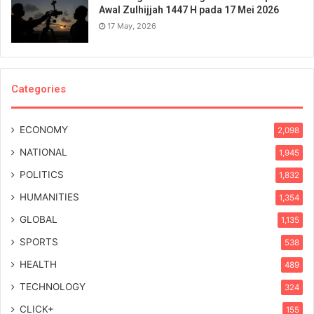
Awal Zulhijjah 1447 H pada 17 Mei 2026
17 May, 2026
Categories
ECONOMY
2,098
NATIONAL
1,945
POLITICS
1,832
HUMANITIES
1,354
GLOBAL
1,135
SPORTS
538
HEALTH
489
TECHNOLOGY
324
CLICK+
155