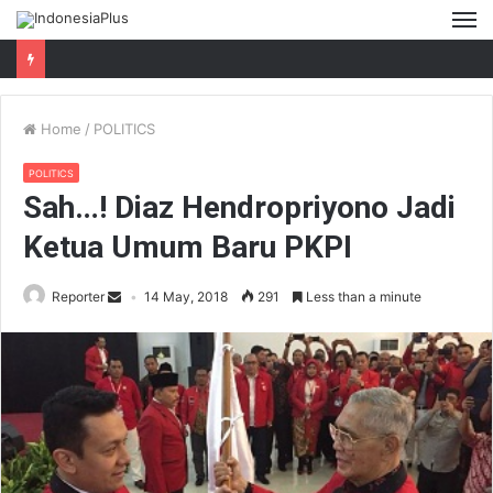
M
Home
/
POLITICS
POLITICS
Sah…! Diaz Hendropriyono Jadi
Ketua Umum Baru PKPI
Reporter
14 May, 2018
291
Less than a minute