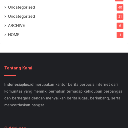
Uncategorised
40
Uncategorized
21
ARCHIVE
6
HOME
1
Tentang Kami
Indonesiaplus.id
merupakan kantor berita berbasis internet dari
komunitas yang memiliki perhatian terhadap kehidupan berbangsa
dan bernegara dengan menyajikan berita lugas, berimbang, serta
mencerdaskan bangsa.
SEO lessons in Austin and its particular outlying regions can help
your small business stand out exam gst from the opposition and