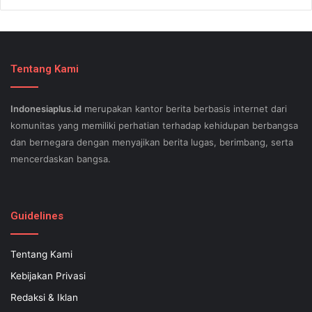
Tentang Kami
Indonesiaplus.id
merupakan kantor berita berbasis internet dari
komunitas yang memiliki perhatian terhadap kehidupan berbangsa
dan bernegara dengan menyajikan berita lugas, berimbang, serta
mencerdaskan bangsa.
SEO lessons in Austin and its particular outlying regions can help
your small business stand out exam gst from the opposition and
Guidelines
ensure being successful now for years to come. This implies a
sophisticated using SEO, or possibly search engine optimization.
Tentang Kami
Since the artwork of WEBSITE SEO is always adjusting, it's difficult
Kebijakan Privasi
to know what your internet-site needs aid exam 500-551 and who
might be capable of executing what is important. Midas Web WEB
Redaksi & Iklan