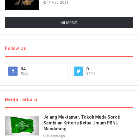
17 May, 2026
All (9932)
Follow Us
94
0
1000
3444
Berita Terbaru
Jelang Muktamar, Tokoh Muda Soroti
Sembilan Kriteria Ketua Umum PBNU
Mendatang
5 days ago