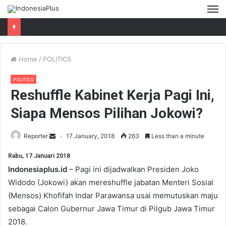
M
Home
/
POLITICS
POLITICS
Reshuffle Kabinet Kerja Pagi Ini,
Siapa Mensos Pilihan Jokowi?
Reporter
17 January, 2018
263
Less than a minute
Rabu, 17 Januari 2018
Indonesiaplus.id
– Pagi ini dijadwalkan Presiden Joko
Widodo (Jokowi) akan mereshuffle jabatan Menteri Sosial
(Mensos) Khofifah Indar Parawansa usai memutuskan maju
sebagai Calon Gubernur Jawa Timur di Pilgub Jawa Timur
2018.