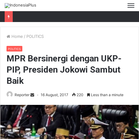
M
Home
/
POLITICS
POLITICS
MPR Bersinergi dengan UKP-
PIP, Presiden Jokowi Sambut
Baik
Reporter
16 August, 2017
220
Less than a minute