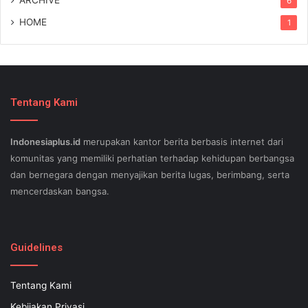
6
HOME
1
Tentang Kami
Indonesiaplus.id
merupakan kantor berita berbasis internet dari
komunitas yang memiliki perhatian terhadap kehidupan berbangsa
dan bernegara dengan menyajikan berita lugas, berimbang, serta
mencerdaskan bangsa.
SEO lessons in Austin and its particular outlying regions can help
your small business stand out exam gst from the opposition and
Guidelines
ensure being successful now for years to come. This implies a
sophisticated using SEO, or possibly search engine optimization.
Tentang Kami
Since the artwork of WEBSITE SEO is always adjusting, it's difficult
Kebijakan Privasi