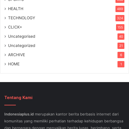
HEALTH
489
TECHNOLOGY
324
CLICK+
155
Uncategorised
40
Uncategorized
21
ARCHIVE
6
HOME
1
Tentang Kami
Indonesiaplus.id
merupakan kantor berita berbasis internet dari
komunitas yang memiliki perhatian terhadap kehidupan berbangsa
dan bernegara dengan menyajikan berita lugas, berimbang, serta