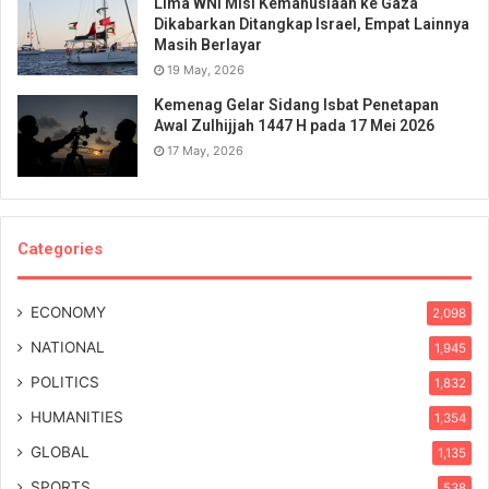
Lima WNI Misi Kemanusiaan ke Gaza
Dikabarkan Ditangkap Israel, Empat Lainnya
Masih Berlayar
19 May, 2026
Kemenag Gelar Sidang Isbat Penetapan
Awal Zulhijjah 1447 H pada 17 Mei 2026
17 May, 2026
Categories
ECONOMY
2,098
NATIONAL
1,945
POLITICS
1,832
HUMANITIES
1,354
GLOBAL
1,135
SPORTS
538