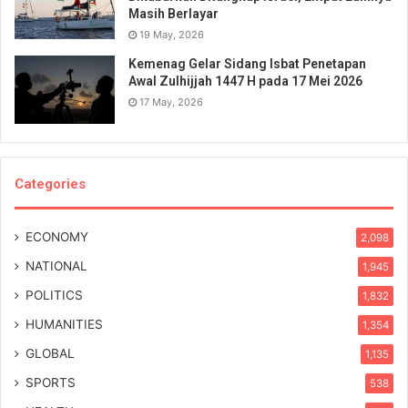
Masih Berlayar
19 May, 2026
Kemenag Gelar Sidang Isbat Penetapan
Awal Zulhijjah 1447 H pada 17 Mei 2026
17 May, 2026
Categories
ECONOMY
2,098
NATIONAL
1,945
POLITICS
1,832
HUMANITIES
1,354
GLOBAL
1,135
SPORTS
538