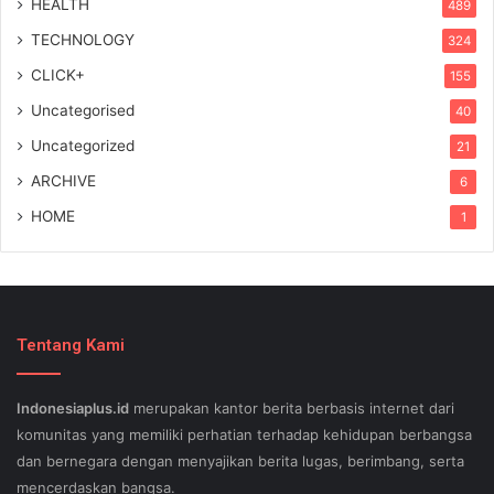
HEALTH
489
TECHNOLOGY
324
CLICK+
155
Uncategorised
40
Uncategorized
21
ARCHIVE
6
HOME
1
Tentang Kami
Indonesiaplus.id
merupakan kantor berita berbasis internet dari
komunitas yang memiliki perhatian terhadap kehidupan berbangsa
dan bernegara dengan menyajikan berita lugas, berimbang, serta
mencerdaskan bangsa.