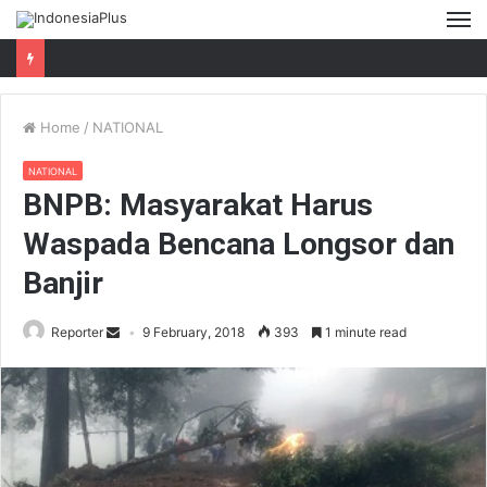
M
Home
/
NATIONAL
NATIONAL
BNPB: Masyarakat Harus
Waspada Bencana Longsor dan
Banjir
Reporter
9 February, 2018
393
1 minute read