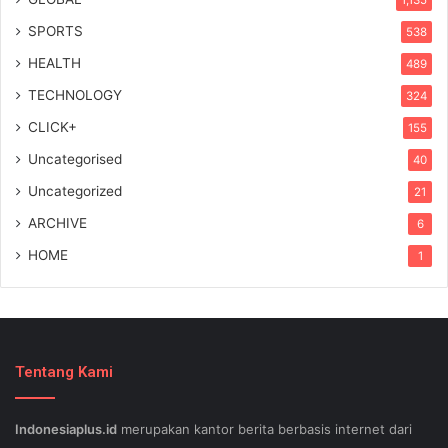
1,135
SPORTS
538
HEALTH
489
TECHNOLOGY
324
CLICK+
155
Uncategorised
40
Uncategorized
21
ARCHIVE
6
HOME
1
Tentang Kami
Indonesiaplus.id
merupakan kantor berita berbasis internet dari