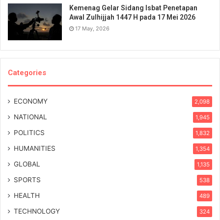
Kemenag Gelar Sidang Isbat Penetapan
Awal Zulhijjah 1447 H pada 17 Mei 2026
17 May, 2026
Categories
ECONOMY
2,098
NATIONAL
1,945
POLITICS
1,832
HUMANITIES
1,354
GLOBAL
1,135
SPORTS
538
HEALTH
489
TECHNOLOGY
324