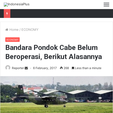
M
Home
/
ECONOMY
ECONOMY
Bandara Pondok Cabe Belum
Beroperasi, Berikut Alasannya
Reporter
6 February, 2017
268
Less than a minute