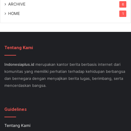
ARCHIVE
6
HOME
1
Tentang Kami
Indonesiaplus.id
merupakan kantor berita berbasis internet dari
komunitas yang memiliki perhatian terhadap kehidupan berbangsa
dan bernegara dengan menyajikan berita lugas, berimbang, serta
mencerdaskan bangsa.
SEO lessons in Austin and its particular outlying regions can help
your small business stand out exam gst from the opposition and
Guidelines
ensure being successful now for years to come. This implies a
sophisticated using SEO, or possibly search engine optimization.
Tentang Kami
Since the artwork of WEBSITE SEO is always adjusting, it's difficult