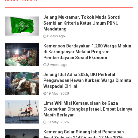
Jelang Muktamar, Tokoh Muda Soroti
Sembilan Kriteria Ketua Umum PBNU
Mendatang
6 days ago
Kemensos Berdayakan 1.200 Warga Miskin
di Karanganyar Melalui Program
Pemberdayaan Sosial Ekonomi
3 weeks ago
Jelang Idul Adha 2026, DKI Perketat
Pengawasan Hewan Kurban: Warga Diminta
Waspadai Ciri Ini
19 May, 2026
Lima WNI Misi Kemanusiaan ke Gaza
Dikabarkan Ditangkap Israel, Empat Lainnya
Masih Berlayar
19 May, 2026
Kemenag Gelar Sidang Isbat Penetapan
Awal Zulhijjah 1447 H pada 17 Mei 2026