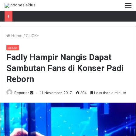
M
Home
/
CLICK+
CLICK+
Fadly Hampir Nangis Dapat
Sambutan Fans di Konser Padi
Reborn
Reporter
11 November, 2017
294
Less than a minute