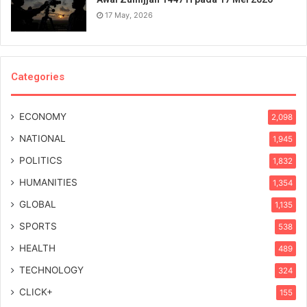
17 May, 2026
Categories
ECONOMY
2,098
NATIONAL
1,945
POLITICS
1,832
HUMANITIES
1,354
GLOBAL
1,135
SPORTS
538
HEALTH
489
TECHNOLOGY
324
CLICK+
155