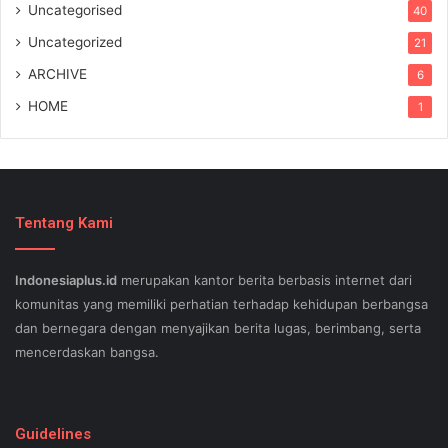
Uncategorised
40
Uncategorized
21
ARCHIVE
6
HOME
1
Tentang Kami
Indonesiaplus.id
merupakan kantor berita berbasis internet dari
komunitas yang memiliki perhatian terhadap kehidupan berbangsa
dan bernegara dengan menyajikan berita lugas, berimbang, serta
mencerdaskan bangsa.
SEO lessons in Austin and its particular outlying regions can help
your small business stand out exam gst from the opposition and
Guidelines