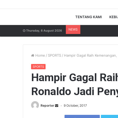
TENTANG KAMI
KEBI
NEWS
Thursday, 6 August 2026
Home
/
SPORTS
/
Hampir Gagal Raih Kemenangan, 
SPORTS
Hampir Gagal Ra
Ronaldo Jadi Pen
Reporter
9 October, 2017