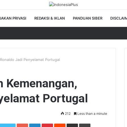
JAKAN PRIVASI
REDAKSI & IKLAN
PANDUAN SIBER
DISCLAI
Ronaldo Jadi Penyelamat Portugal
ih Kemenangan,
yelamat Portugal
212
Less than a minute
Google+
LinkedIn
Pinterest
Reddit
Share via Email
Print