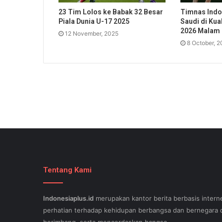
23 Tim Lolos ke Babak 32 Besar
Timnas Indo
Piala Dunia U-17 2025
Saudi di Kual
2026 Malam 
12 November, 2025
8 October, 
Tentang Kami
Indonesiaplus.id
merupakan kantor berita berbasis interne
perhatian terhadap kehidupan berbangsa dan bernegara d
berimbang, serta mencerdaskan bangsa.