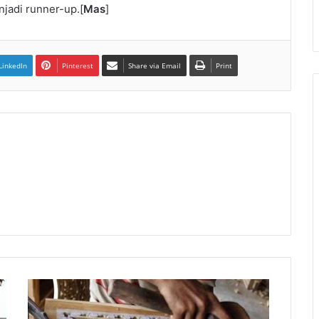
jadi runner-up.[
Mas
]
LinkedIn
Pinterest
Share via Email
Print