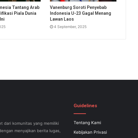
nesia Tantang Arab
Vanenburg Soroti Penyebab
ifikasi Piala Dunia
Indonesia U-23 Gagal Menang
Ini
Lawan Laos
2025
4 September, 2025
Guidelines
Tentang Kami
t dari komunitas yang memiliki
engan menyajikan berita lugas,
Kebijakan Privasi