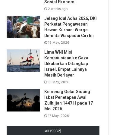
Sosial Ekonomi
2 weeks ago
Jelang Idul Adha 2026, DKI
Perketat Pengawasan
Hewan Kurban: Warga
Diminta Waspadai Ciri Ini
19 May, 2026
Lima WNI Misi
Kemanusiaan ke Gaza
Dikabarkan Ditangkap
Israel, Empat Lainnya
Masih Berlayar
19 May, 2026
Kemenag Gelar Sidang
Isbat Penetapan Awal
Zulhijjah 1447 H pada 17
Mei 2026
17 May, 2026
All (9932)