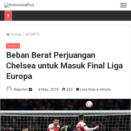
M
Home
/
SPORTS
SPORTS
Beban Berat Perjuangan
Chelsea untuk Masuk Final Liga
Europa
Reporter
9 May, 2019
263
Less than a minute