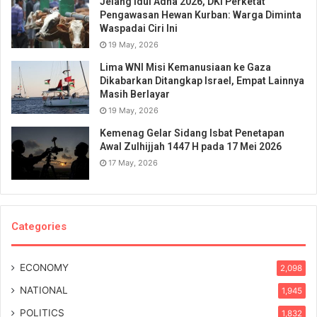
Jelang Idul Adha 2026, DKI Perketat
Pengawasan Hewan Kurban: Warga Diminta
Waspadai Ciri Ini
19 May, 2026
Lima WNI Misi Kemanusiaan ke Gaza
Dikabarkan Ditangkap Israel, Empat Lainnya
Masih Berlayar
19 May, 2026
Kemenag Gelar Sidang Isbat Penetapan
Awal Zulhijjah 1447 H pada 17 Mei 2026
17 May, 2026
Categories
ECONOMY
2,098
NATIONAL
1,945
POLITICS
1,832