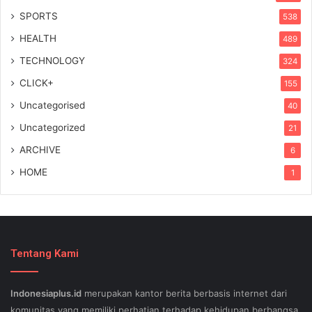
SPORTS
538
HEALTH
489
TECHNOLOGY
324
CLICK+
155
Uncategorised
40
Uncategorized
21
ARCHIVE
6
HOME
1
Tentang Kami
Indonesiaplus.id
merupakan kantor berita berbasis internet dari
komunitas yang memiliki perhatian terhadap kehidupan berbangsa