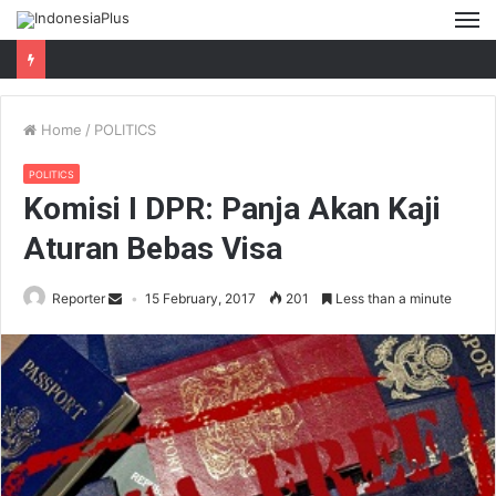
M
Home
/
POLITICS
POLITICS
Komisi I DPR: Panja Akan Kaji
Aturan Bebas Visa
Reporter
15 February, 2017
201
Less than a minute