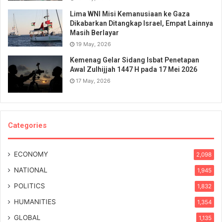
Lima WNI Misi Kemanusiaan ke Gaza
Dikabarkan Ditangkap Israel, Empat Lainnya
Masih Berlayar
19 May, 2026
Kemenag Gelar Sidang Isbat Penetapan
Awal Zulhijjah 1447 H pada 17 Mei 2026
17 May, 2026
Categories
ECONOMY
2,098
NATIONAL
1,945
POLITICS
1,832
HUMANITIES
1,354
GLOBAL
1,135